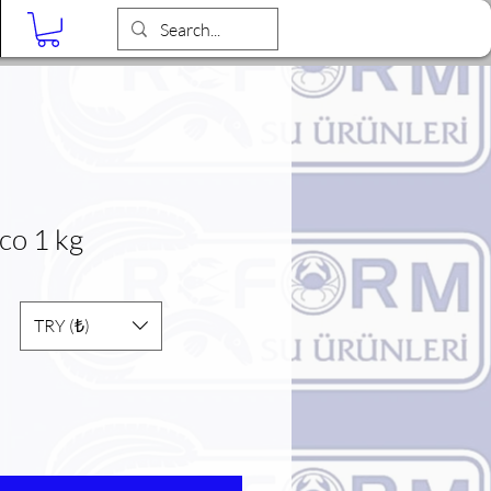
Blog
co 1 kg
TRY (₺)