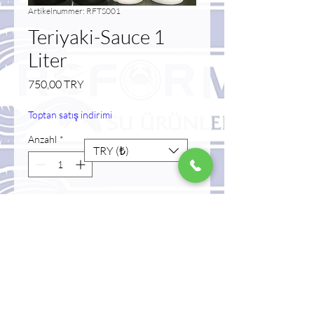
Artikelnummer: RFTS001
Teriyaki-Sauce 1
Liter
Preis
750,00 TRY
Toptan satış indirimi
Anzahl
*
TRY (₺)
In den Warenkorb
Sofortkauf
Teriyaki-Sauce