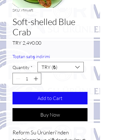
SKU: rfmysft
Soft-shelled Blue
Crab
Price
TRY 2,490.00
Toptan satış indirimi
TRY (₺)
Quantity
*
Add to Cart
Buy Now
Reform Su Ürünleri'nden
temizlenmiş ve çiğ dondurulmuş