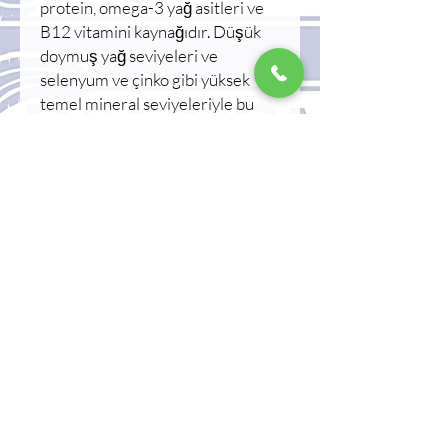
protein, omega-3 yağ asitleri ve
B12 vitamini kaynağıdır. Düşük
doymuş yağ seviyeleri ve
selenyum ve çinko gibi yüksek
temel mineral seviyeleriyle bu
yengeç, her diyet için sağlıklı bir
seçimdir. Yumuşak kabuklu Mavi
Yengeç'in yumuşak ve sulu etinin
tadını salatalardan makarnaya
kadar çeşitli yemeklerde çıkarın.
Bu birinci sınıf deniz ürünü
ürününün zengin lezzetinin ve
sayısız sağlık faydasının tadını
çıkarın.
Yumuşak Kabuklu Mavi Yengeç:
Besin Değerleri ve Faydaları
Yumuşak kabuklu mavi yengeç