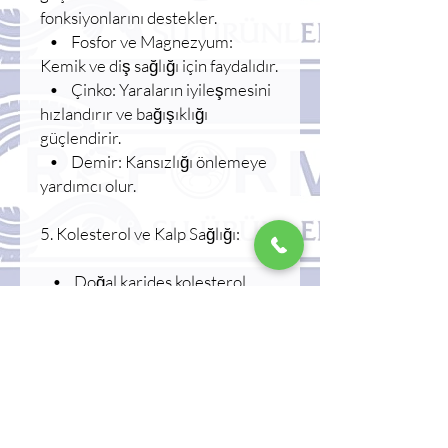
fonksiyonlarını destekler.
• Fosfor ve Magnezyum:
Kemik ve diş sağlığı için faydalıdır.
• Çinko: Yaraların iyileşmesini
hızlandırır ve bağışıklığı
güçlendirir.
• Demir: Kansızlığı önlemeye
yardımcı olur.
5. Kolesterol ve Kalp Sağlığı:
• Doğal karides kolesterol
içerir, ancak araştırmalar,
doymuş yağ oranının düşük
olması sayesinde LDL (kötü
kolesterol) seviyelerini
artırmadığını ve kalp sağlığına
zarar vermediğini