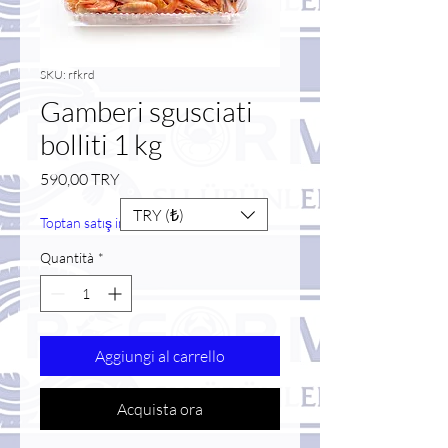
SKU: rfkrd
Gamberi sgusciati
bolliti 1 kg
Prezzo
590,00 TRY
TRY (₺)
Toptan satış indirimi
Quantità
*
Aggiungi al carrello
Acquista ora