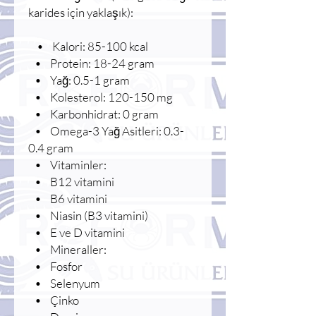
karides için yaklaşık):
• Kalori: 85-100 kcal
• Protein: 18-24 gram
• Yağ: 0.5-1 gram
• Kolesterol: 120-150 mg
• Karbonhidrat: 0 gram
• Omega-3 Yağ Asitleri: 0.3-
0.4 gram
• Vitaminler:
• B12 vitamini
• B6 vitamini
• Niasin (B3 vitamini)
• E ve D vitamini
• Mineraller:
• Fosfor
• Selenyum
• Çinko