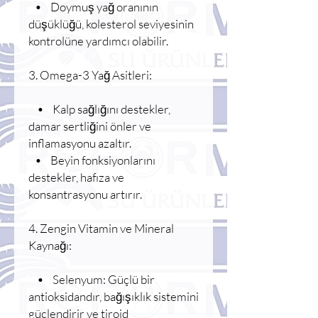
• Doymuş yağ oranının
düşüklüğü, kolesterol seviyesinin
kontrolüne yardımcı olabilir.
3. Omega-3 Yağ Asitleri:
• Kalp sağlığını destekler,
damar sertliğini önler ve
inflamasyonu azaltır.
• Beyin fonksiyonlarını
destekler, hafıza ve
konsantrasyonu artırır.
4. Zengin Vitamin ve Mineral
Kaynağı:
• Selenyum: Güçlü bir
antioksidandır, bağışıklık sistemini
güçlendirir ve tiroid