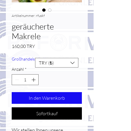
Artikelnummer: rfuskf
geräucherte
Makrele
Preis
160,00 TRY
Großhandelsrabatt
TRY (₺)
Anzahl
*
In den Warenkorb
Sofortkauf
Wir stellen Ihnen unsere