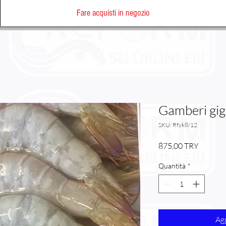
Fare acquisti in negozio
Gamberi giga
SKU: Rfyk8/12
Prezzo
875,00 TRY
Quantità
*
Agg