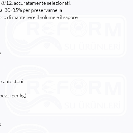
o 8/12, accuratamente selezionati,
 al 30-35% per preservarne la
ro di mantenere il volume e il sapore
o
e autoctoni
pezzi per kg)
o