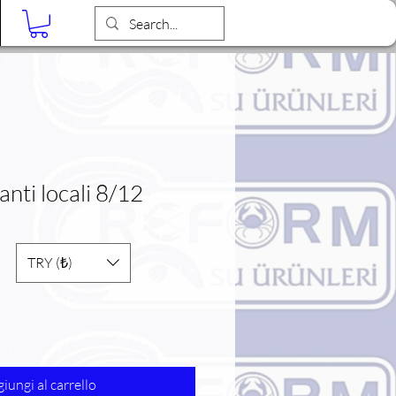
Blog
nti locali 8/12
TRY (₺)
iungi al carrello