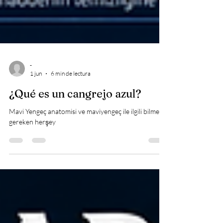
-
1 jun
6 min de lectura
¿Qué es un cangrejo azul?
Mavi Yengeç anatomisi ve maviyengeç ile ilgili bilmeniz
gereken herşey