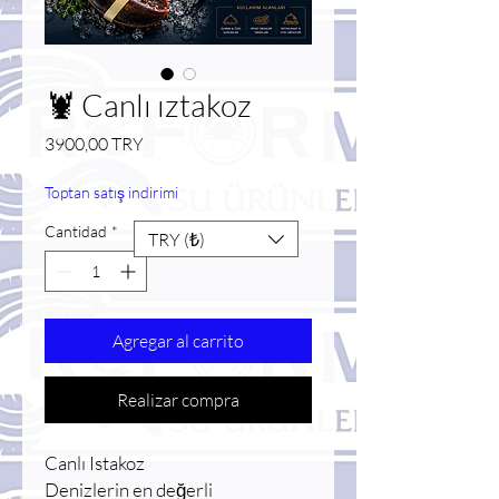
🦞 Canlı ıztakoz
Precio
3900,00 TRY
Toptan satış indirimi
Cantidad
*
TRY (₺)
Agregar al carrito
Realizar compra
Canlı Istakoz
Denizlerin en değerli