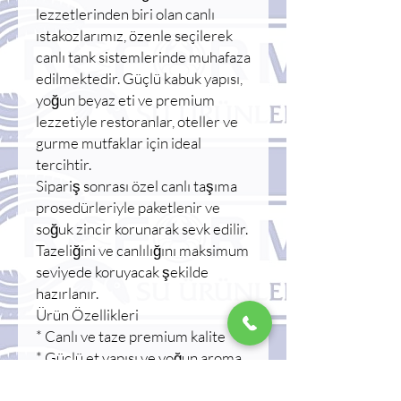
lezzetlerinden biri olan canlı
ıstakozlarımız, özenle seçilerek
canlı tank sistemlerinde muhafaza
edilmektedir. Güçlü kabuk yapısı,
yoğun beyaz eti ve premium
lezzetiyle restoranlar, oteller ve
gurme mutfaklar için ideal
tercihtir.
Sipariş sonrası özel canlı taşıma
prosedürleriyle paketlenir ve
soğuk zincir korunarak sevk edilir.
Tazeliğini ve canlılığını maksimum
seviyede koruyacak şekilde
hazırlanır.
Ürün Özellikleri
* Canlı ve taze premium kalite
* Güçlü et yapısı ve yoğun aroma
* Özel canlı taşıma ambalajı
* Restoran ve profesyonel