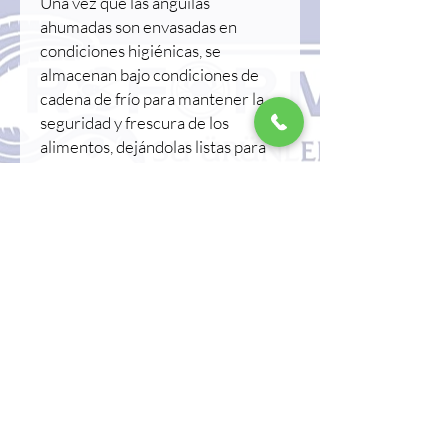
Una vez que las anguilas
ahumadas son envasadas en
condiciones higiénicas, se
almacenan bajo condiciones de
cadena de frío para mantener la
seguridad y frescura de los
alimentos, dejándolas listas para
el servicio al cliente.
Beneficios de la anguila ahumada
La anguila ahumada es un
producto que destaca por su
sabor y beneficios para la salud:
Alto contenido proteico: La
anguila ahumada es rica en
proteínas y favorece el
crecimiento muscular. Es un