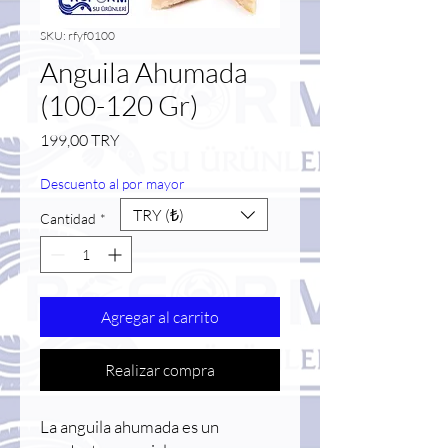
SKU: rfyf0100
Anguila Ahumada
(100-120 Gr)
Precio
199,00 TRY
Descuento al por mayor
TRY (₺)
Cantidad
*
Agregar al carrito
Realizar compra
La anguila ahumada es un