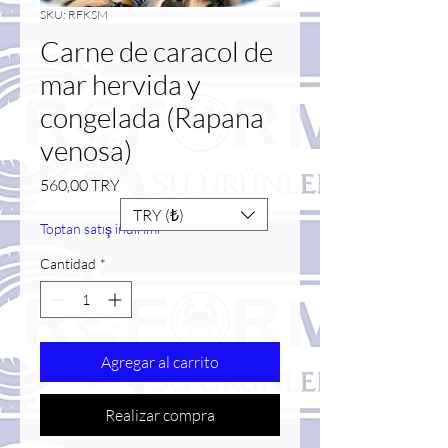
SKU: RFKSM
Carne de caracol de
mar hervida y
congelada (Rapana
venosa)
Precio
560,00 TRY
TRY (₺)
Toptan satış indirimi
Cantidad
*
Agregar al carrito
Realizar compra