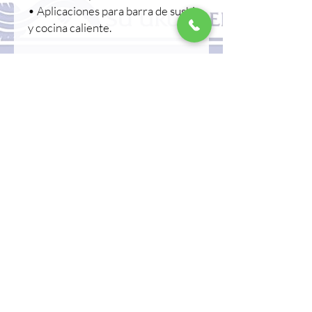
• Aplicaciones para barra de sushi
y cocina caliente.
Preparación
Ya que se hierve:
• Descongelar – picar – usar
• Procesa rápidamente para
salteados ligeros, asados a la
parrilla, salteados en wok o
aperitivos.
• Una vez marinado, estará listo
para servir en 5-10 minutos.
• Proporciona una alta calidad
gastronómica gracias a su intenso
aroma y textura crujiente.
Información del paquete
• Peso neto: 650 g / 1 kg