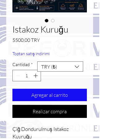
Istakoz Kuruğu
Precio
5500,00 TRY
Toptan satış indirimi
Cantidad
*
TRY (₺)
Agregar al carrito
Realizar compra
Çiğ Dondurulmuş Istakoz
Kuyruğu