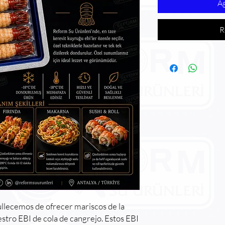
Ag
R
llecemos de ofrecer mariscos de la
estro EBI de cola de cangrejo. Estos EBI