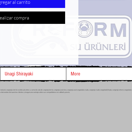
regar al carrito
ealizar compra
Unagi Shirayaki
More
ral, cangrejos de río cocidos picantes y carne de cola de cangrejo de río, cangrejo azul vivo, cangrejo azul congelado crudo, cangrejo crudo congelado limpio, cangrejo entero congelado c
es demandas de nuestros clientes y tengan una ventaja sobre sus competidores en calidad y precio.