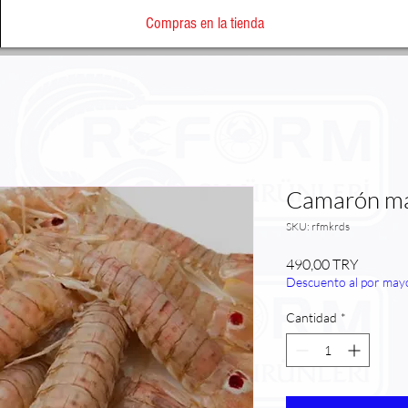
Compras en la tienda
Camarón ma
SKU: rfmkrds
Precio
490,00 TRY
Descuento al por may
Cantidad
*