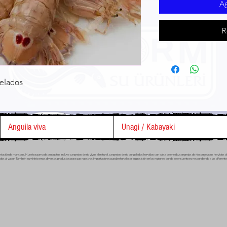
Ag
R
elados
Anguila viva
Unagi / Kabayaki
ón de mariscos. Nuestra gama de productos incluye cangrejos de río vivos al natural, cangrejos de río congelados hervidos con salsa de eneldo, cangrejos de río congelados hervidos al natu
elados al vapor. También suministramos diversos productos para que nuestros importadores puedan fortalecer su posición en las regiones donde se encuentran, respondiendo a las diferent