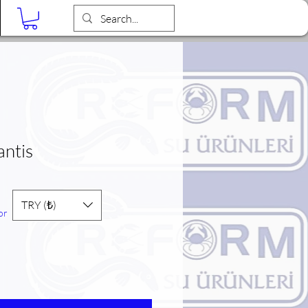
Blog
ntis
TRY (₺)
or