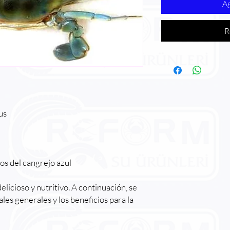
Ag
R
us
ios del cangrejo azul
elicioso y nutritivo. A continuación, se
les generales y los beneficios para la