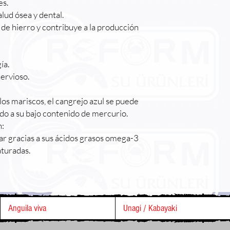
es.
lud ósea y dental.
de hierro y contribuye a la producción
ía.
nervioso.
 los mariscos, el cangrejo azul se puede
o a su bajo contenido de mercurio.
n:
ar gracias a sus ácidos grasos omega-3
aturadas.
Anguila viva
Unagi / Kabayaki