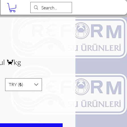
Blog
ul 🦀kg
TRY (₺)