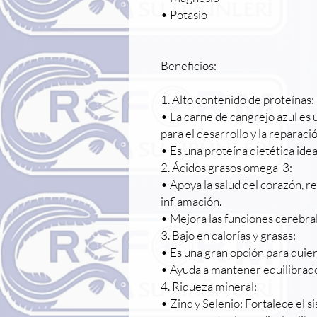
• Potasio
Beneficios:
1. Alto contenido de proteínas:
• La carne de cangrejo azul es
para el desarrollo y la reparaci
• Es una proteína dietética idea
2. Ácidos grasos omega-3:
• Apoya la salud del corazón, re
inflamación.
• Mejora las funciones cerebral
3. Bajo en calorías y grasas:
• Es una gran opción para quien
• Ayuda a mantener equilibrados
4. Riqueza mineral:
• Zinc y Selenio: Fortalece el 