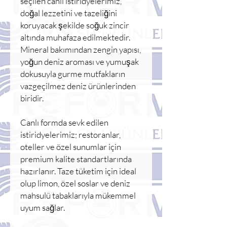
seçilen canlı istiridyelerimiz,
doğal lezzetini ve tazeliğini
koruyacak şekilde soğuk zincir
altında muhafaza edilmektedir.
Mineral bakımından zengin yapısı,
yoğun deniz aroması ve yumuşak
dokusuyla gurme mutfakların
vazgeçilmez deniz ürünlerinden
biridir.
Canlı formda sevk edilen
istiridyelerimiz; restoranlar,
oteller ve özel sunumlar için
premium kalite standartlarında
hazırlanır. Taze tüketim için ideal
olup limon, özel soslar ve deniz
mahsulü tabaklarıyla mükemmel
uyum sağlar.