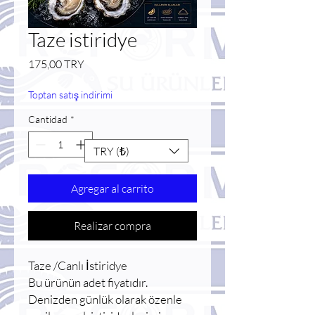
Taze istiridye
Precio
175,00 TRY
Toptan satış indirimi
Cantidad
*
TRY (₺)
Agregar al carrito
Realizar compra
Taze /Canlı İstiridye
Bu ürünün adet fiyatıdır.
Denizden günlük olarak özenle