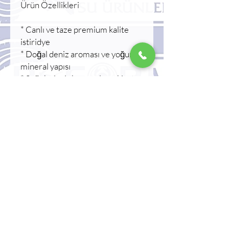
Ürün Özellikleri
* Canlı ve taze premium kalite
istiridye
* Doğal deniz aroması ve yoğun
mineral yapısı
* Soğuk zincir korumalı sevkiyat
* Restoran ve profesyonel
mutfaklara uygun
* Günlük taze ürün seçimi
Kullanım Alanları
Çiğ tüketim, limonlu servis, deniz
ürünleri tabağı, gourmet
sunumlar ve özel restoran
menülerinde kullanılabilir.
Muhafaza Koşulu