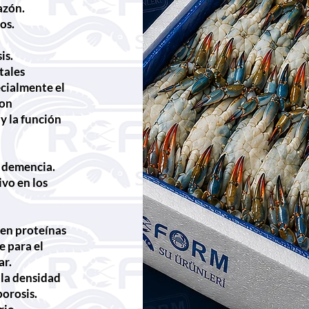
azón.
os.
is.
tales
ecialmente el
son
y la función
y demencia.
ivo en los
nen proteínas
e para el
ar.
 la densidad
porosis.