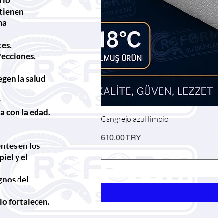
rio
ntienen
ma
tes.
fecciones.
egen la salud
y
 con la edad.
Cangrejo azul limpio
Precio
610,00 TRY
ntes en los
piel y el
ignos del
 lo fortalecen.