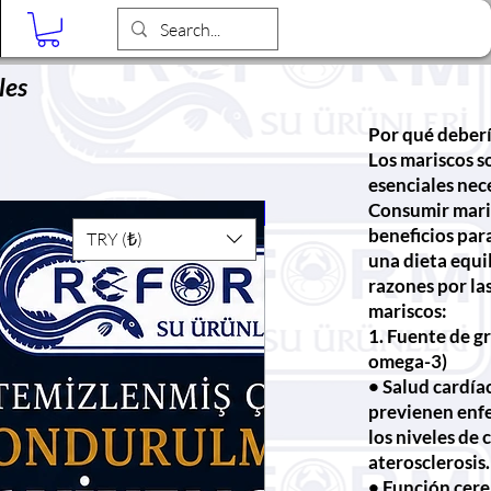
Blog
les
Por qué deber
Los mariscos s
esenciales nec
Consumir mari
🆕
beneficios para
TRY (₺)
una dieta equil
razones por l
mariscos:
1. Fuente de g
omega-3)
• Salud cardía
previenen enfe
los niveles de 
aterosclerosis.
• Función cere