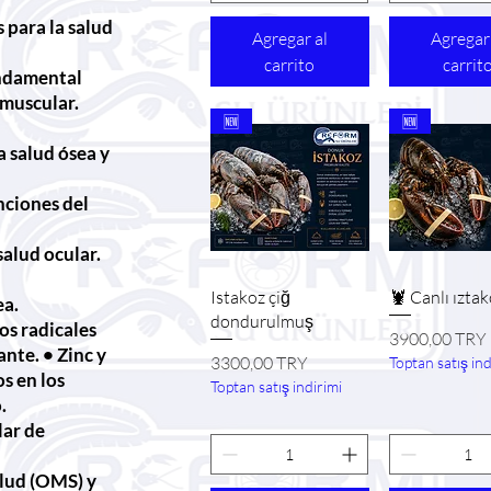
 para la salud
Agregar al
Agregar
carrito
carrit
ndamental
n muscular.
🆕
🆕
 salud ósea y
nciones del
salud ocular.
Vista rápida
Vista ráp
Istakoz çiğ
🦞 Canlı ızta
ea.
dondurulmuş
os radicales
Precio
3900,00 TRY
ante. • Zinc y
Precio
3300,00 TRY
Toptan satış ind
s en los
Toptan satış indirimi
.
lar de
alud (OMS) y