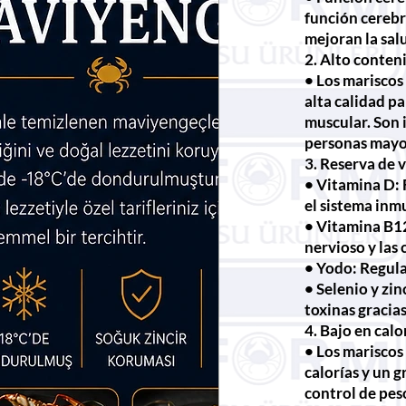
función cerebr
mejoran la sal
2. Alto conten
• Los mariscos
alta calidad pa
muscular. Son 
personas mayo
3. Reserva de 
• Vitamina D: 
el sistema inm
• Vitamina B12
nervioso y las 
• Yodo: Regula
• Selenio y zin
toxinas gracias
4. Bajo en calo
• Los mariscos
calorías y un g
control de pes