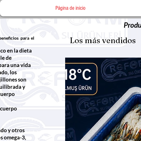
Página de inicio
Produ
eneficios para el
Los más vendidos
co en la dieta
le de
para una vida
do, los
jillones son
uilibrada y
cuerpo
l cuerpo
ado y otros
os omega-3,