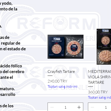
n yodo,
ento de la
a.
as de
 regular de
n el estado de
ácido fólico
Vista rápida
Vista ráp
Crayfish Tartare
MEDITERRA
o del cerebro
VIOLA SHRI
rante el
Precio
290,00 TRY
TARTARE
Toptan satış indirimi
ematuro.
Precio
360,00 TRY
sarrollo
Toptan satış ind
s de los