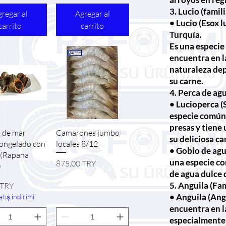
3. Lucio (famil
regar al
Agregar al
• Lucio (Esox l
carrito
carrito
Turquía.
Es una especie
encuentra en l
naturaleza dep
su carne.
4. Perca de ag
• Lucioperca (
especie común 
presas y tiene
sta rápida
Vista rápida
 de mar
Camarones jumbo
su deliciosa ca
congelado con
locales 8/12
• Gobio de agu
 (Rapana
una especie c
Precio
875,00 TRY
)
de agua dulce 
5. Anguila (Fa
 TRY
• Anguila (Angu
tış indirimi
encuentra en l
especialmente 