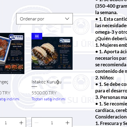
(350-400 gramo
la semana.
Ordenar por
• 1. Esta canti
las necesidade
omega-3 y otro
🆕
¿Quién deberí
1. Mujeres emb
• 1. Aporta ác
necesarios para
se recomienda 
contenido de me
2. Niños:
sta rápida
Vista rápida
ngeç
Istakoz Kuruğu
• 1. Se debe 
para el desarro
Precio
0 TRY
5500,00 TRY
3. Personas ma
tış indirimi
Toptan satış indirimi
• 1. Se recomi
cardíaca, cereb
Consideracion
1. Frescura y 