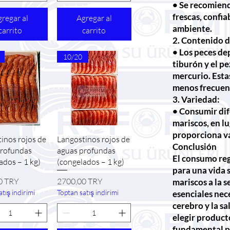
• Se recomiend
frescas, confi
regar al
Agregar al
ambiente.
carrito
carrito
2. Contenido 
• Los peces de
10/20
tiburón y el p
mercurio. Esta
menos frecuen
3. Variedad:
• Consumir dif
mariscos, en lu
proporciona va
sta rápida
Vista rápida
inos rojos de
Langostinos rojos de
Conclusión
profundas
aguas profundas
El consumo reg
ados – 1 kg)
(congelados – 1 kg)
para una vida 
Precio
0 TRY
2700,00 TRY
mariscos a la 
tış indirimi
Toptan satış indirimi
esenciales nece
cerebro y la s
elegir producto
fundamental p