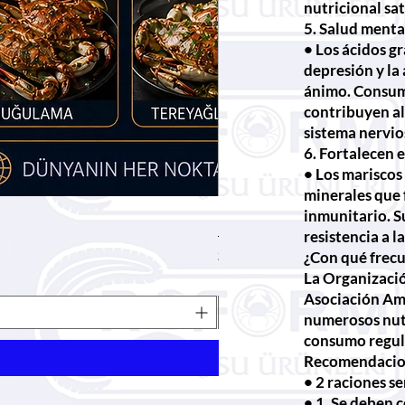
nutricional sat
5. Salud menta
• Los ácidos g
depresión y la
ánimo. Consum
contribuyen al 
sistema nervio
6. Fortalecen 
• Los mariscos 
minerales que 
inmunitario. 
Caviar (huevas de salmón) 10
resistencia a l
Precio
265,00 TRY
¿Con qué frec
Descuento al por mayor
La Organizació
Asociación Am
numerosos nut
consumo regul
Recomendacion
• 2 raciones s
• 1. Se deben 