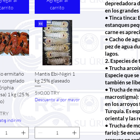
regar al
Agregar al
depredadora d
carrito
carrito
en los grandes
• Tinca tinca:
🆕
estanques peq
carne es aprec
• Cacho de agu
pez de agua du
lagos.
2. Especies de
• Trucha arcoí
sta rápida
Vista rápida
jo ermitaño
Mantis Ebi-Nigiri 1
Especie que se
y congelado
kg 25% glaseado
también se libe
Eriphia
• Trucha de ma
Precio
590,00 TRY
sa) 1 kg (25 %
macrostigma): 
Descuento al por mayor
o)
en los arroyos 
Turquía. Es e
 TRY
oriental y las 
tış indirimi
• Trucha de m
fario): Se enc
arroyos en re