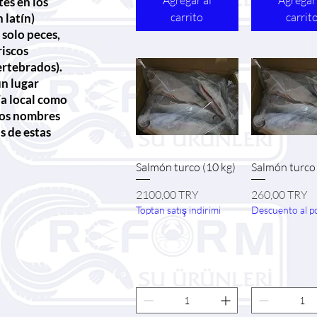
Agregar al
Agregar
es en los
carrito
carrit
 latín)
 solo peces,
riscos
ertebrados).
n lugar
a local como
 los nombres
as de estas
Vista rápida
Vista ráp
Salmón turco (10 kg)
Salmón turco
Precio
Precio
2100,00 TRY
260,00 TRY
Toptan satış indirimi
Descuento al p