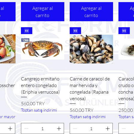
 al
Agregar al
Agregar al
Ag
o
carrito
carrito
🆕
🆕
🆕
ida
Vista rápida
Vista rápida
Vi
Cangrejo ermitaño
Carne de caracol de
Caracol
bsscher
entero congelado
mar hervida y
crudo 
(Eriphia verrucosa)
congelada (Rapana
concha
venosa)
venosa
Precio
560,00 TRY
Precio
Precio
560,00 TRY
250,00
Toptan satış indirimi
or mayor
Toptan satış indirimi
Toptan sa