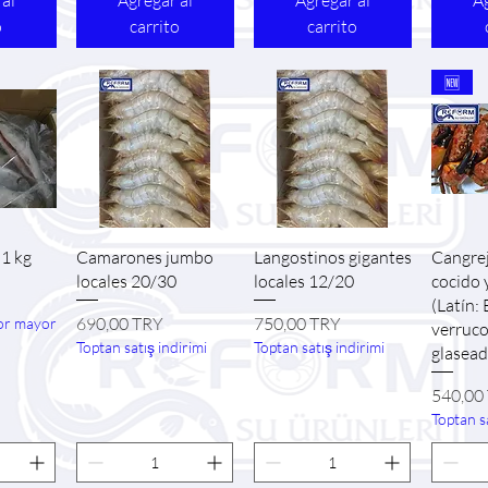
 al
Agregar al
Agregar al
Ag
o
carrito
carrito
🆕
ida
Vista rápida
Vista rápida
Vi
 1 kg
Camarones jumbo
Langostinos gigantes
Cangre
locales 20/30
locales 12/20
cocido 
(Latín: 
Precio
Precio
690,00 TRY
750,00 TRY
or mayor
verruco
Toptan satış indirimi
Toptan satış indirimi
glasead
Precio
540,00
Toptan sa