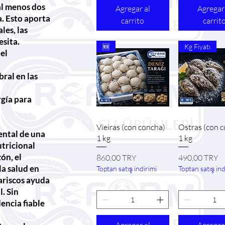
al menos dos
Agregar al
Agregar
. Esto aporta
carrito
carrit
les, las
esita.
🆕
Kg Fiyatı
 el
bral en las
gía para
Vista rápida
Vista ráp
Vieiras (con concha)
Ostras (con 
ental de una
1 kg
1 kg
utricional
ón, el
Precio
Precio
860,00 TRY
490,00 TRY
la salud en
Toptan satış indirimi
Toptan satış ind
ariscos ayuda
l. Sin
encia fiable