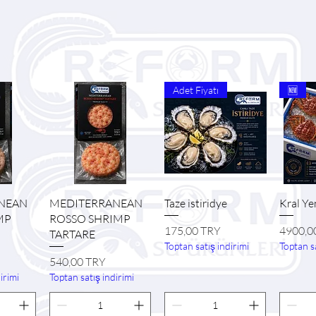
Adet Fiyatı
🆕
ida
Vista rápida
Vista rápida
Vi
NEAN
MEDITERRANEAN
Taze istiridye
Kral Ye
MP
ROSSO SHRIMP
Precio
Precio
175,00 TRY
4900,0
TARTARE
Toptan satış indirimi
Toptan sa
Precio
540,00 TRY
irimi
Toptan satış indirimi