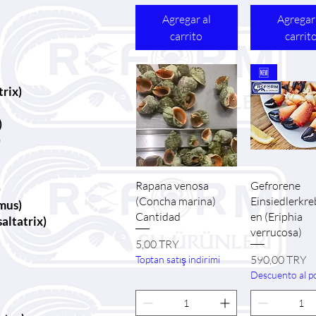
Agregar al
Agregar
carrito
carrit
🆕
rix)
)
)
Vista rápida
Vista ráp
Rapana venosa
Gefrorene
)
(Concha marina)
Einsiedlerkre
mus)
Cantidad
en (Eriphia
altatrix)
verrucosa)
Precio
5,00 TRY
Precio
590,00 TRY
Toptan satış indirimi
Descuento al p