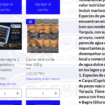
regar al
Agregar al
valor nutricio
carrito
carrito
incluir marisc
Especies de pe
encuentran en 
🆕
(con sus nombr
Turquía, con s
arroyos, cuent
peces de agua 
importantes pa
desempeñan un
local y comerci
sta rápida
Vista rápida
nes negros 1
Caviar de erizo de
de agua dulce
gelados y
mar 100 g
en los lagos y 
izados)
Precio
650,00 TRY
1. Especies de 
 TRY
Descuento al por mayor
• Carpa (Cyprin
tış indirimi
de peces más c
Turquía. Tiene 
pesca con frec
• Bagre (Siluru